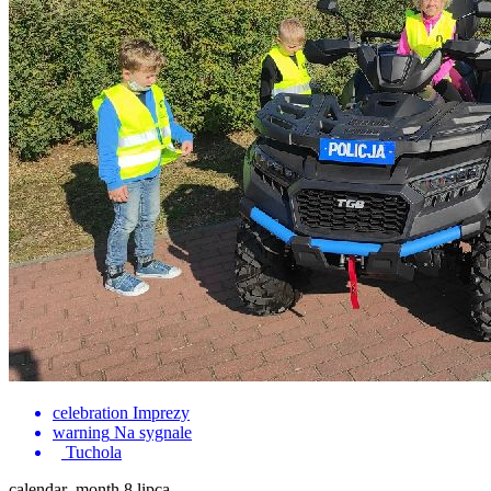
celebration
Imprezy
warning
Na sygnale
Tuchola
calendar_month
8 lipca