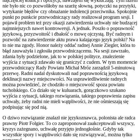
najczęściej koalicji i opozycji, nawzajem się wykluczają.
Tym razem
nie było nic co pozwoliłoby na szarżę słowną, potyczki na przytyki,
wytykanie błędów czy obnażanie indolencji przeciwnika. Spokojnie
punkt po punkcie przewodniczący rady realizował program sesji. I
pojawił problem też przy okazji zatwierdzenia uchwały nie budzącej
najmniejszych nawet kontrowersji. A jednak. Poszło o poprawność
językową, przyzwoitość i dbałość o mowę ojczystą. Być radnym i
pozwolić na zatwierdzenie aktu prawa kalającego język polski? Na
to nie ma zgody. Honor należy oddać radnej Annie Ziegler, która to
błąd zauważyła i zgłosiła przewodniczącemu. Na sesji zawrzało,
zdania były podzielone, jak to w polskiej polityce, znalezienie
wyjścia z sytuacji zdawało się graniczyć z cudem. W tym momencie
przewodniczący Rady Powiatu Michał Mróz zarządził 5-minutową
przerwę. Radni nadal dyskutowali nad poprawnością językową
deklinacji nazwy miejscowości. Na usprawiedliwienie radnych
można powiedzieć, że chodziło o miejscowość spoza powiatu
tucholskiego. Co działo się w kuluarach, gorączkowo szukano
wyjścia z sytuacji, takiego rozwiązania, takiego poprawienia zapisu
uchwały, żeby radni nie mieli wątpliwości, że nie ośmieszają się
podpisując się pod nią.
O dziwo rozwiązanie znalazł nie językoznawca, polonista ale radca
prawny Piotr Folgier. To co zaproponował zaakceptowali wszyscy,
kryzys zażegnano, uchwałę przyjęto jednogłośnie. Gdyby tak
wszystkie spory i wątpliwości dało się rozwiązywać, można tylko