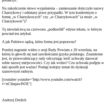
pomarzyć.
Na zakończenie słowo wyjaśnienia – zamieszanie dotyczyło nazwy
Charzykowy i odmiany przez przypadki. W tym konkretnym o
formę „w Charzykowych” czy „w Charzykowach” (a może „w
Charzykowie”)?
Tę niewłaściwą na czerwono „podkreślił” edytor tekstu, w którym
powstał ten artykuł.
A jak Państwo sądzą, która forma jest poprawna?
Poniżej nagranie wideo z sesji Rady Powiatu z 20 września, na
której to głowili się nad zawiłościami języka polskiego. Znamienne
jest, że przewodniczący rady odczytując treść uchwały darował
sobie nazwę miejscowości. Czy tak wolno? Czu uchwała podjęta w
taki sposób jest ważna? Podaję kolejny temat do dyskusji
szanownym radnym.
[youtuber youtube=’http://www.youtube.com/watch?
v=nCfiaqawHOE’]
Andrzej Drelich