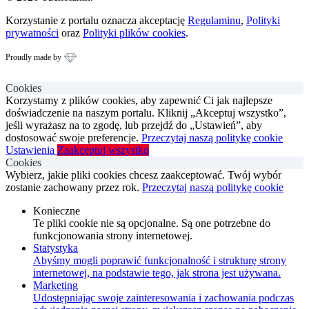
Korzystanie z portalu oznacza akceptację
Regulaminu
,
Polityki
prywatności
oraz
Polityki plików cookies
.
Proudly made by
Cookies
Korzystamy z plików cookies, aby zapewnić Ci jak najlepsze
doświadczenie na naszym portalu. Kliknij „Akceptuj wszystko”,
jeśli wyrażasz na to zgodę, lub przejdź do „Ustawień”, aby
dostosować swoje preferencje.
Przeczytaj naszą politykę cookie
Ustawienia
Zaakceptuj wszystko
Cookies
Wybierz, jakie pliki cookies chcesz zaakceptować. Twój wybór
zostanie zachowany przez rok.
Przeczytaj naszą politykę cookie
Konieczne
Te pliki cookie nie są opcjonalne. Są one potrzebne do
funkcjonowania strony internetowej.
Statystyka
Abyśmy mogli poprawić funkcjonalność i strukturę strony
internetowej, na podstawie tego, jak strona jest używana.
Marketing
Udostępniając swoje zainteresowania i zachowania podczas