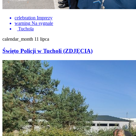
celebration
Imprezy
warning
Na sygnale
Tuchola
calendar_month
11 lipca
Święto Policji w Tucholi (ZDJĘCIA)