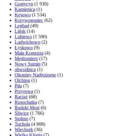
Gostycyn
(1 930)
Kamienica
(1)
Kęsowo
(1 534)
Krzywogoniec
(62)
Legbąd
(49)
Lińsk
(14)
Lubiewo
(1 590)
Ludwichowo
(2)
Łyskowo
(9)
Mała Komorza
(4)
Mędromierz
(17)
Nowy Sumin
(5)
obwodnica
(1)
Okoniny Nadjeziorne
(1)
Olching
(1)
Piła
(7)
Przyrowa
(1)
Raciąż
(68)
Rosochatka
(7)
Rudzki Most
(6)
Śliwice
(1 766)
Stobno
(7)
Tuchola
(4 808)
Więcbork
(36)
Wielka Klonia
(7)