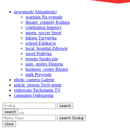
newsmode
Aktualności
warning
Na sygnale
theater_comedy
Kultura
celebration
Imprezy
sports_soccer
Sport
hiking
Turystyka
school
Edukacja
local_hospital
Zdrowie
gavel
Polityka
groups
Społeczne
auto_stories
Historia
business_center
Biznes
park
Przyroda
photo_camera
Galerie
article_person
Twój temat
videocam
Tucholanin TV
campaign
Ogłoszenia
Szukaj:
search
search
search
Szukaj
close