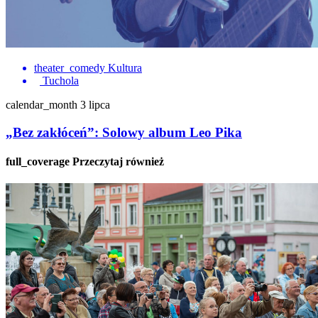
theater_comedy
Kultura
Tuchola
calendar_month
3 lipca
„Bez zakłóceń”: Solowy album Leo Pika
full_coverage
Przeczytaj również