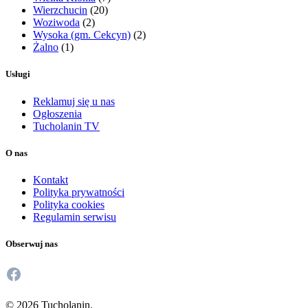
Wierzchucin
(20)
Woziwoda
(2)
Wysoka (gm. Cekcyn)
(2)
Żalno
(1)
Usługi
Reklamuj się u nas
Ogłoszenia
Tucholanin TV
O nas
Kontakt
Polityka prywatności
Polityka cookies
Regulamin serwisu
Obserwuj nas
Facebook
© 2026 Tucholanin.