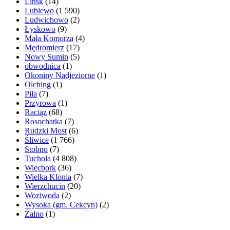
Lińsk
(14)
Lubiewo
(1 590)
Ludwichowo
(2)
Łyskowo
(9)
Mała Komorza
(4)
Mędromierz
(17)
Nowy Sumin
(5)
obwodnica
(1)
Okoniny Nadjeziorne
(1)
Olching
(1)
Piła
(7)
Przyrowa
(1)
Raciąż
(68)
Rosochatka
(7)
Rudzki Most
(6)
Śliwice
(1 766)
Stobno
(7)
Tuchola
(4 808)
Więcbork
(36)
Wielka Klonia
(7)
Wierzchucin
(20)
Woziwoda
(2)
Wysoka (gm. Cekcyn)
(2)
Żalno
(1)