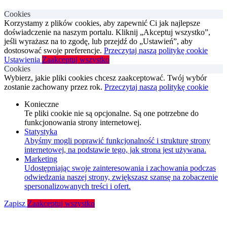
Cookies
Korzystamy z plików cookies, aby zapewnić Ci jak najlepsze
doświadczenie na naszym portalu. Kliknij „Akceptuj wszystko”,
jeśli wyrażasz na to zgodę, lub przejdź do „Ustawień”, aby
dostosować swoje preferencje.
Przeczytaj naszą politykę cookie
Ustawienia
Zaakceptuj wszystko
Cookies
Wybierz, jakie pliki cookies chcesz zaakceptować. Twój wybór
zostanie zachowany przez rok.
Przeczytaj naszą politykę cookie
Konieczne
Te pliki cookie nie są opcjonalne. Są one potrzebne do
funkcjonowania strony internetowej.
Statystyka
Abyśmy mogli poprawić funkcjonalność i strukturę strony
internetowej, na podstawie tego, jak strona jest używana.
Marketing
Udostępniając swoje zainteresowania i zachowania podczas
odwiedzania naszej strony, zwiększasz szansę na zobaczenie
spersonalizowanych treści i ofert.
Zapisz
Zaakceptuj wszystko