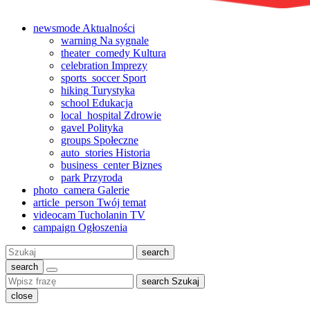
newsmode
Aktualności
warning
Na sygnale
theater_comedy
Kultura
celebration
Imprezy
sports_soccer
Sport
hiking
Turystyka
school
Edukacja
local_hospital
Zdrowie
gavel
Polityka
groups
Społeczne
auto_stories
Historia
business_center
Biznes
park
Przyroda
photo_camera
Galerie
article_person
Twój temat
videocam
Tucholanin TV
campaign
Ogłoszenia
Szukaj:
search
search
search
Szukaj
close