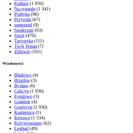
Kultura
(1 959)
Na sygnale
(1 341)
Polityka
(96)
Przyroda
(67)
samorząd
(9)
Społeczne
(93)
Sport
(470)
Turystyka
(111)
Twój Temat
(7)
Zdrowie
(161)
Wiadomości
Bladowo
(4)
Brzeźno
(3)
Bysław
(6)
Cekcyn
(1 936)
Fojutowo
(3)
Gołąbek
(4)
Gostycyn
(1 930)
Kamienica
(1)
Kęsowo
(1 534)
Krzywogoniec
(62)
Legbąd
(49)