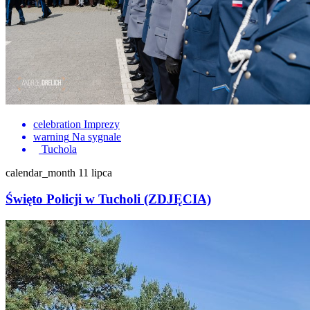
celebration
Imprezy
warning
Na sygnale
Tuchola
calendar_month
11 lipca
Święto Policji w Tucholi (ZDJĘCIA)