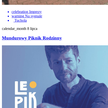
celebration
Imprezy
warning
Na sygnale
Tuchola
calendar_month
8 lipca
Mundurowy Piknik Rodzinny