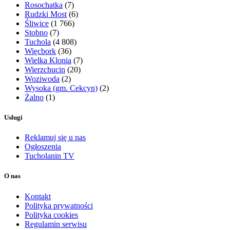
Rosochatka
(7)
Rudzki Most
(6)
Śliwice
(1 766)
Stobno
(7)
Tuchola
(4 808)
Więcbork
(36)
Wielka Klonia
(7)
Wierzchucin
(20)
Woziwoda
(2)
Wysoka (gm. Cekcyn)
(2)
Żalno
(1)
Usługi
Reklamuj się u nas
Ogłoszenia
Tucholanin TV
O nas
Kontakt
Polityka prywatności
Polityka cookies
Regulamin serwisu