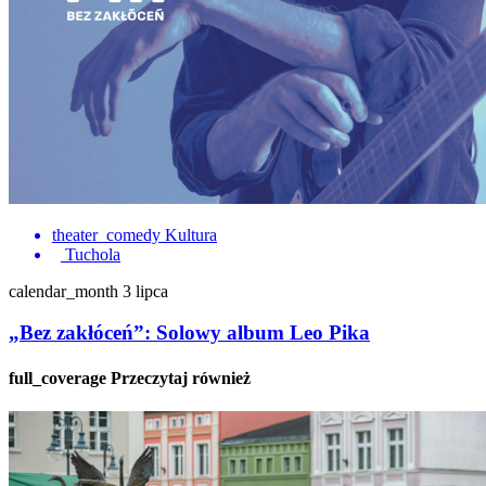
theater_comedy
Kultura
Tuchola
calendar_month
3 lipca
„Bez zakłóceń”: Solowy album Leo Pika
full_coverage
Przeczytaj również