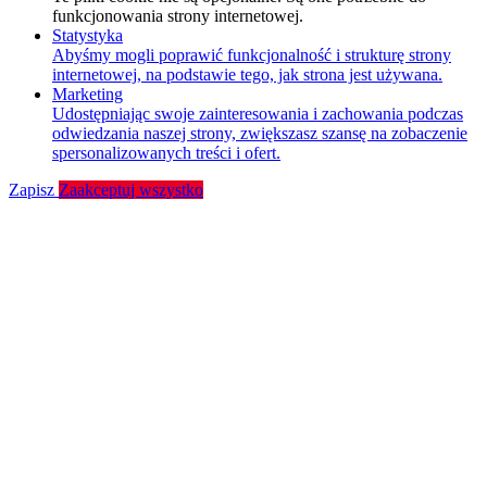
funkcjonowania strony internetowej.
Statystyka
Abyśmy mogli poprawić funkcjonalność i strukturę strony
internetowej, na podstawie tego, jak strona jest używana.
Marketing
Udostępniając swoje zainteresowania i zachowania podczas
odwiedzania naszej strony, zwiększasz szansę na zobaczenie
spersonalizowanych treści i ofert.
Zapisz
Zaakceptuj wszystko