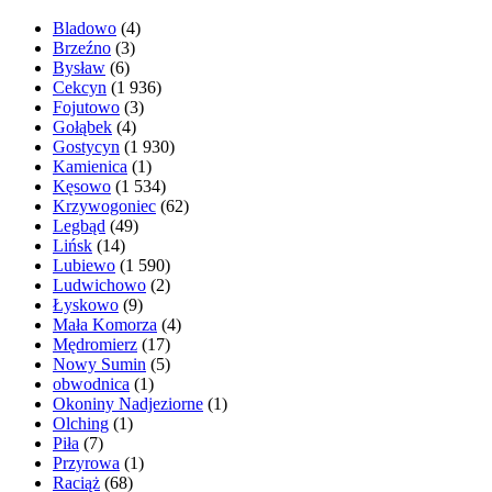
Bladowo
(4)
Brzeźno
(3)
Bysław
(6)
Cekcyn
(1 936)
Fojutowo
(3)
Gołąbek
(4)
Gostycyn
(1 930)
Kamienica
(1)
Kęsowo
(1 534)
Krzywogoniec
(62)
Legbąd
(49)
Lińsk
(14)
Lubiewo
(1 590)
Ludwichowo
(2)
Łyskowo
(9)
Mała Komorza
(4)
Mędromierz
(17)
Nowy Sumin
(5)
obwodnica
(1)
Okoniny Nadjeziorne
(1)
Olching
(1)
Piła
(7)
Przyrowa
(1)
Raciąż
(68)