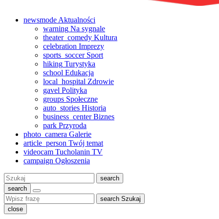
newsmode
Aktualności
warning
Na sygnale
theater_comedy
Kultura
celebration
Imprezy
sports_soccer
Sport
hiking
Turystyka
school
Edukacja
local_hospital
Zdrowie
gavel
Polityka
groups
Społeczne
auto_stories
Historia
business_center
Biznes
park
Przyroda
photo_camera
Galerie
article_person
Twój temat
videocam
Tucholanin TV
campaign
Ogłoszenia
Szukaj:
search
search
search
Szukaj
close