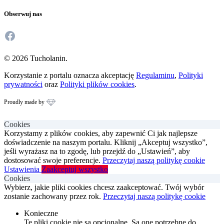
Obserwuj nas
Facebook
© 2026 Tucholanin.
Korzystanie z portalu oznacza akceptację
Regulaminu
,
Polityki
prywatności
oraz
Polityki plików cookies
.
Proudly made by
Cookies
Korzystamy z plików cookies, aby zapewnić Ci jak najlepsze
doświadczenie na naszym portalu. Kliknij „Akceptuj wszystko”,
jeśli wyrażasz na to zgodę, lub przejdź do „Ustawień”, aby
dostosować swoje preferencje.
Przeczytaj naszą politykę cookie
Ustawienia
Zaakceptuj wszystko
Cookies
Wybierz, jakie pliki cookies chcesz zaakceptować. Twój wybór
zostanie zachowany przez rok.
Przeczytaj naszą politykę cookie
Konieczne
Te pliki cookie nie są opcjonalne. Są one potrzebne do